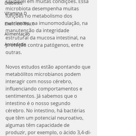
saudável em muitas condições. Essa 
Diabetes
microbiota desempenha muitas 
Vitamina D
funções no metabolismo dos 
nutrientes, na imunomodulação, na 
Exercício físico
manutenção da integridade 
Alimentação
estrutural da mucosa intestinal, na 
Ansiedade
proteção contra patógenos, entre 
outras.
Novos estudos estão apontando que 
metabólitos microbianos podem 
interagir com nosso cérebro, 
influenciando comportamentos e 
sentimentos. Já sabemos que o 
intestino é o nosso segundo 
cérebro. No intestino, há bactérias 
que têm um potencial neuroativo, 
algumas têm capacidade de 
produzir, por exemplo, o ácido 3,4-di-