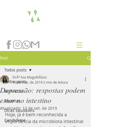
Post
Todos posts
DrÂª Ivia MagalhÃ£es
Todos posts
10 de mai. de 2019
2 min de leitura
Depressão: respostas podem
Bem-estar
estar no intestino
Receitas
Atualizado:
13 de set. de 2019
Dicas saudáveis
Hoje, já é bem reconhecida a 
Candidíase
importância da microbiota intestinal 