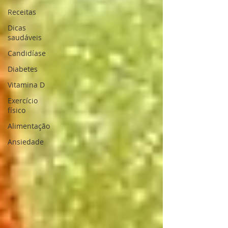
Receitas
Dicas
saudáveis
Candidíase
Diabetes
Vitamina D
Exercício
físico
Alimentação
Ansiedade