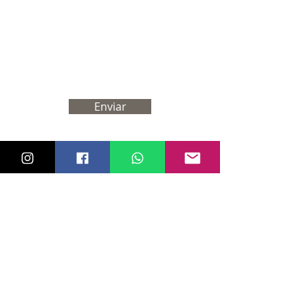
Enviar
Drª. Ivia Magalhães
Médica
CRM-BA: 25830 | RQE: 15596
CRM-SP: 204429 | RQE 81780
Av. Tancredo Neves, 2915 - CEO
Salvador Shopping, Torre Nova
Iorque, sala 1702 - Caminho das