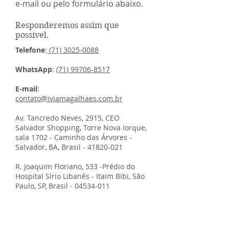
e-mail ou pelo formulário abaixo.
Responderemos assim que
possível.
Telefone
:
(71) 3025-0088
WhatsApp
:
(71) 99706-8517
E-mail
:
contato@iviamagalhaes.com.br
Av. Tancredo Neves, 2915, CEO
Salvador Shopping, Torre Nova Iorque,
sala 1702 - Caminho das Árvores -
Salvador, BA, Brasil -
41820-021
R. Joaquim Floriano, 533 -Prédio do
Hospital Sírio Libanês - Itaim Bibi, São
Paulo, SP, Brasil -
04534-011