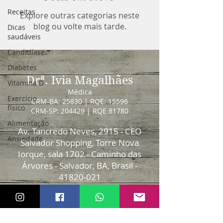
Receitas
Explore outras categorias neste
blog ou volte mais tarde.
Dicas
saudáveis
Candidíase
Diabetes
Drª. Ivia Magalhães
Vitamina D
Médica
Exercício
CRM-BA: 25830 | RQE: 15596
físico
CRM-SP: 204429 | RQE 81780
Alimentação
Av. Tancredo Neves, 2915 - CEO
Ansiedade
Salvador Shopping, Torre Nova
Iorque, sala 1702 - Caminho das
Árvores - Salvador, BA, Brasil -
41820-021
R. Joaquim Floriano, 533 -Prédio
do Hospital Sírio Libanês - Itaim
Bibi, São Paulo, SP, Brasil -
04534-