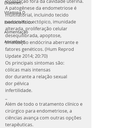
localização fora da cavidade uterina. 
Diabetes
A patogênese da endometriose é 
Vitamina D
multifatorial, incluindo tecido 
endométrio ectópico, imunidade 
Exercício físico
alterada, proliferação celular 
Alimentação
desequilibrada, apoptose, 
Ansiedade
sinalização endócrina aberrante e 
fatores genéticos. (Hum Reprod 
Update 2014; 20:70)
Os principais sintomas são: 
cólicas mais intensas 
dor durante a relação sexual 
dor pélvica 
infertilidade. 
_
Além de todo o tratamento clínico e 
cirúrgico para endometriose, a 
ciências avança com outras opções 
terapêuticas. 