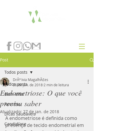
Post
Todos posts
DrÂª Ivia MagalhÃ£es
Todos posts
26 de jan. de 2018
2 min de leitura
Endometriose: O que você
Bem-estar
precisa saber
Receitas
Atualizado:
27 de jan. de 2018
Dicas saudáveis
A endometriose é definida como 
Candidíase
presença de tecido endometrial em 